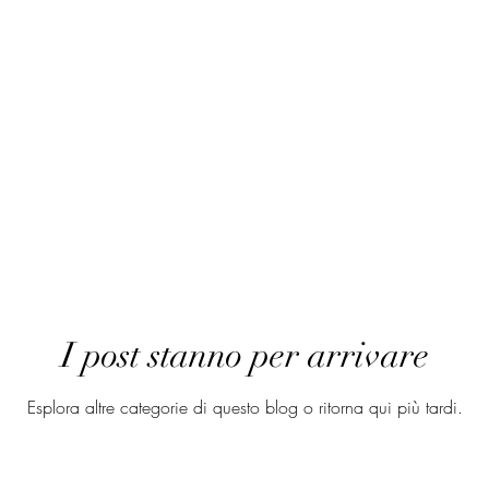
Home
Servizi
About
Shop on line
Cor
I post stanno per arrivare
Esplora altre categorie di questo blog o ritorna qui più tardi.