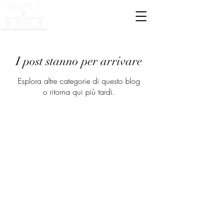
Bookbinding Legatoria
I post stanno per arrivare
Esplora altre categorie di questo blog
o ritorna qui più tardi.
©2021 FB Bookbinding Legatoria di Fulvia Buffoli.
P.IVA
05324280287
Privacy policy
-
Cookie policy